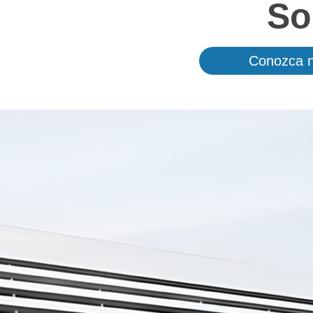
So
Conozca n