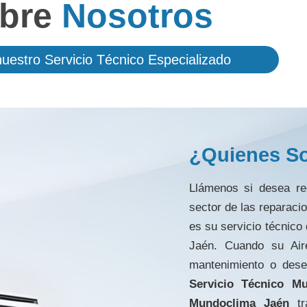
bre
Nosotros
uestro Servicio Técnico Especializado
¿Quienes S
Llámenos si desea rec
sector de las reparaci
es su servicio técnico
Jaén. Cuando su Air
mantenimiento o dese
Servicio Técnico M
Mundoclima Jaén
tra